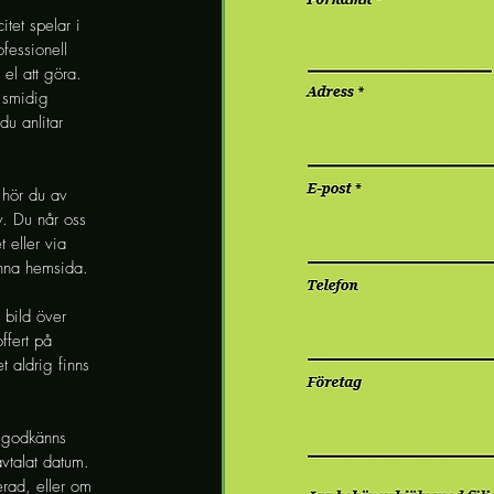
itet spelar i
ofessionell
el att göra.
h smidig
du anlitar
n hör du av
v. Du når oss
 eller via
enna hemsida.
 bild över
ffert på
t aldrig finns
 godkänns
 avtalat datum.
erad, eller om