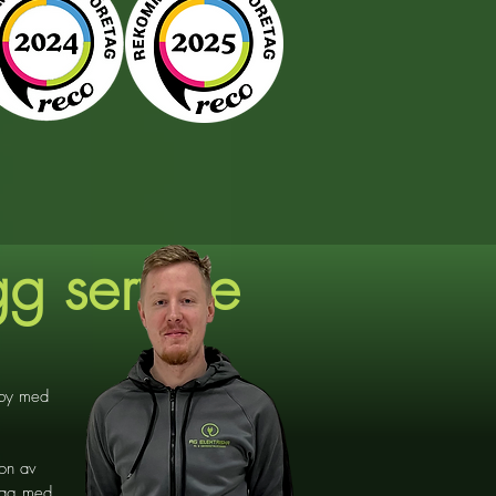
gg service
Täby med
ion av
etag med