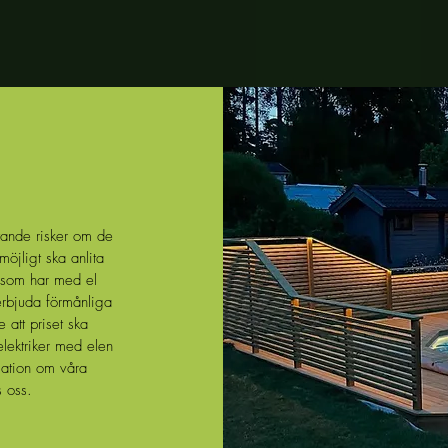
tande risker om de
öjligt ska anlita
t som har med el
erbjuda förmånliga
e att priset ska
elektriker med elen
rmation om våra
s oss.