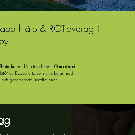
abb hjälp & ROT-avdrag i
by
lektriska
har fått utmärkelsen
Garanterad
latör
av Ebeco eftersom vi arbetar med
 och garanterade installationer.
tag