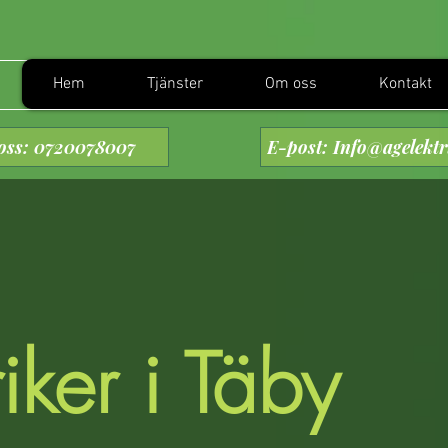
Hem
Tjänster
Om oss
Kontakt
oss: 0720078007
E-post: Info@agelektr
riker i Täby