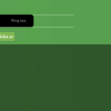
Ring oss
iska.se