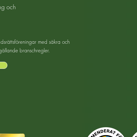
ing och
tadsrättsföreningar med säkra och
t gällande branschregler.