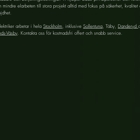
ån mindre elarbeten till stora projekt alltid med fokus på säkerhet, kvalitet
jdhet.
lektriker arbetar i hela
Stockholm
, inklusive
Sollentuna
, Täby,
Danderyd
nds-Väsby
. Kontakta oss för kostnadsfri offert och snabb service.