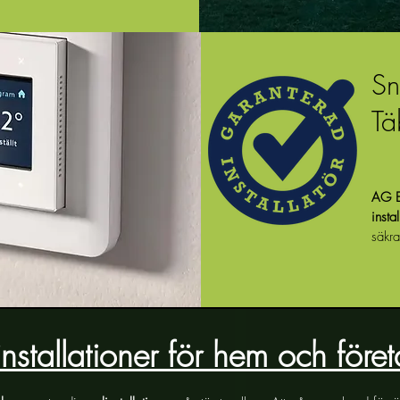
Sn
Tä
AG E
instal
säkra
installationer för hem och före