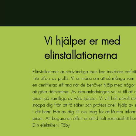
Vi hjälper er med
elinstallationerna
Elinstallationer är nödvändiga men kan innebära omfat
inte utförs av proffs. Vi är måna om att så många som m
en certifierad elfirma när de behöver hjälp med någo
att göra därhemma. Av den anledningen ser vi till att 
priser på samtliga av våra tjänster. Vi vill helt enkelt int
stoppa dig från att få säker och professionell hjälp av 
i ditt hem! Hör av dig till oss idag för att få mer info
priser. Att begära en offert är alltid helt kostnadsfritt ho
Din elektriker i Täby