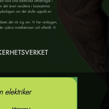
ka lösa sina elektriska utmaningar i
an det även resultera i kostsamma
ngsbolagen om det skulle uppstå en
arbete det rör sig om. Vi har verktygen,
r själva installationen och efteråt. Vi