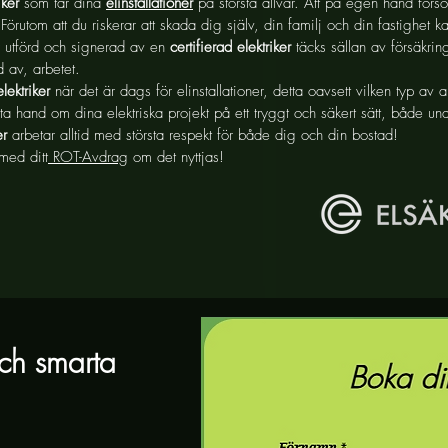
iker
som tar dina
elinstallationer
på största allvar. Att på egen hand försö
rutom att du riskerar att skada dig själv, din familj och din fastighet k
är utförd och signerad av en
certifierad elektriker
täcks sällan av försäkri
 av, arbetet.
elektriker
när det är dags för elinstallationer, detta oavsett vilken typ av 
a hand om dina elektriska projekt på ett tryggt och säkert sätt, både unde
er
arbetar alltid med största respekt för både dig och din bostad!
med ditt
ROT-Avdrag
om det nyttjas!
och smarta