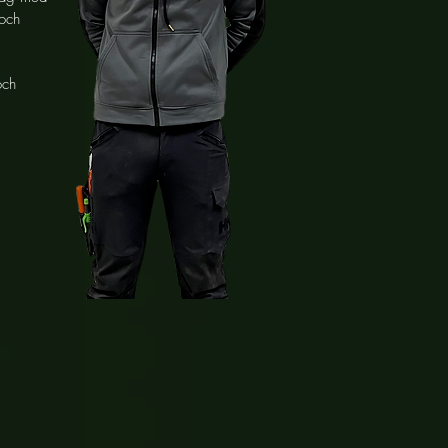
 och
och