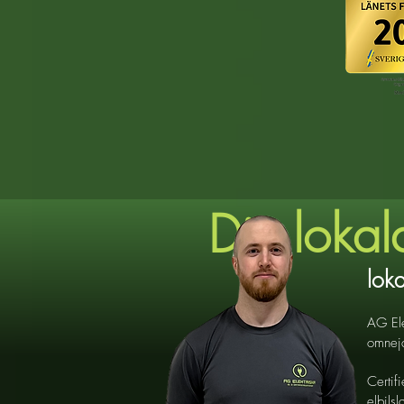
Din lokal
loka
AG Ele
omnejd
Certif
elbils