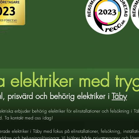
a elektriker med try
l, prisvärd och behörig elektriker i
Täby
ktriska erbjuder behörig elektriker för elinstallationer och felsökning i 
. Ta kontakt med oss idag!
ierade elektriker i Täby med fokus på elinstallationer, felsökning, installat
laddare och belysningslösningar. Vi hjälper både privatpersoner och för