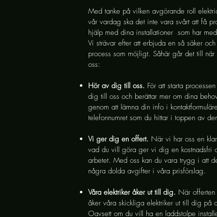
Med tanke på vilken avgörande roll elektric
vår vardag ska det inte vara svårt att få pr
hjälp med dina installationer som har med 
Vi strävar efter att erbjuda en så säker oc
process som möjligt. Såhär går det till när 
oss:
Hör av dig till oss.
För att starta processe
dig till oss och berättar mer om dina beho
genom att lämna din info i kontaktformuläret
telefonnumret som du hittar i toppen av d
Vi ger dig en offert.
När vi har oss en klar
vad du vill göra ger vi dig en kostnadsfri o
arbetet. Med oss kan du vara trygg i att de
några dolda avgifter i våra prisförslag.
Våra elektriker åker ut till dig.
När offerten
åker våra skickliga elektriker ut till dig på
Oavsett om du vill ha en laddstolpe install