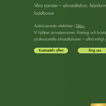
Våra tjänster – elinstallation, felsökn
laddboxar
Auktoriserade elektriker i
Täby.
Vi hjälper privatpersoner, företag och bos
professionella elinstallationer – alltid enlig
Kostnadsfri offert
Ring oss