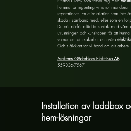
Elfirma i Täby som förser dig med
elektr
hemmet är ingenting vi rekommenderar. Fö
reparationer. En elinstallation som inte 
skada i samband med, eller som en följd
Du bör därför alltid ta kontakt med våra
utrustningen och kunskapen för att kunna t
värnar om din säkerhet och våra
elektrik
Och självklart tar vi hand om allt arbete 
Arekrans Gäderblom Elektriska AB
559336-7567
Installation av laddbox 
hem-lösningar