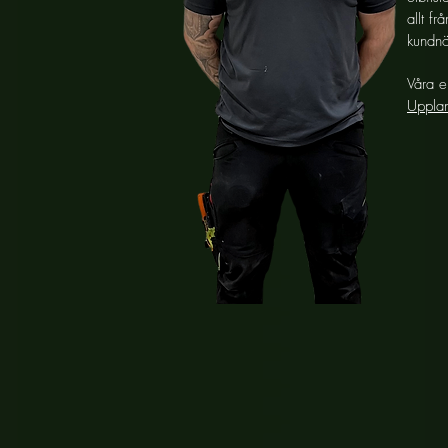
allt fr
kundnö
Våra e
Uppla