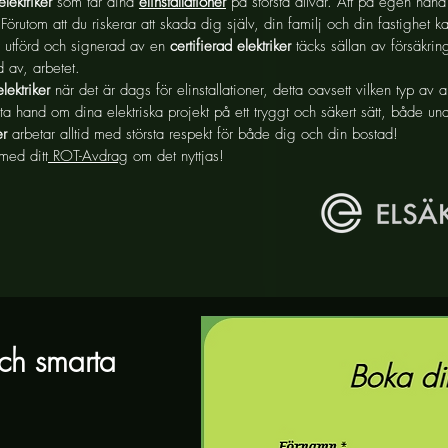
elektriker
som tar dina
elinstallationer
på största allvar. Att på egen hand 
rutom att du riskerar att skada dig själv, din familj och din fastighet k
är utförd och signerad av en
certifierad elektriker
täcks sällan av försäkri
 av, arbetet.
elektriker
när det är dags för elinstallationer, detta oavsett vilken typ av 
a hand om dina elektriska projekt på ett tryggt och säkert sätt, både unde
er
arbetar alltid med största respekt för både dig och din bostad!
med ditt
ROT-Avdrag
om det nyttjas!
och smarta