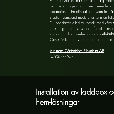
Elfirma i Sollentuna som förser dig med
hemmet är ingenting vi rekommenderar. Fö
reparationer. En elinstallation som inte 
skada i samband med, eller som en följd
Du bör därför alltid ta kontakt med våra
utrustningen och kunskapen för att kunna t
värnar om din säkerhet och våra
elektrik
Och självklart tar vi hand om allt arbete 
Arekrans Gäderblom Elektriska AB
559336-7567
Installation av laddbox 
hem-lösningar