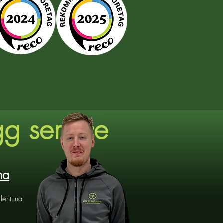
gg service
na
llentuna