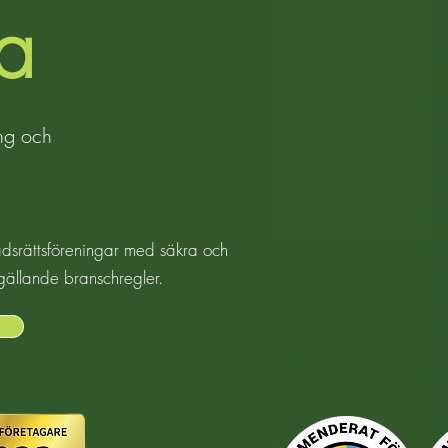
una
ing och
tadsrättsföreningar med säkra och
t gällande branschregler.