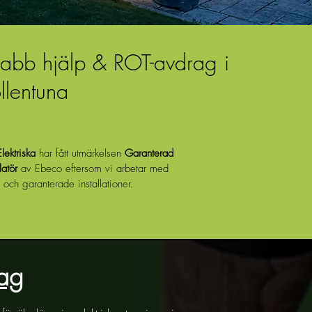
abb hjälp & ROT-avdrag i
llentuna
lektriska
har fått utmärkelsen
Garanterad
latör
av Ebeco eftersom vi arbetar med
 och garanterade installationer.
tag