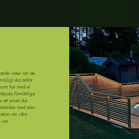
tande risker om de
öjligt ska anlita
t som har med el
erbjuda förmånliga
e att priset ska
elektriker med elen
rmation om våra
s oss.