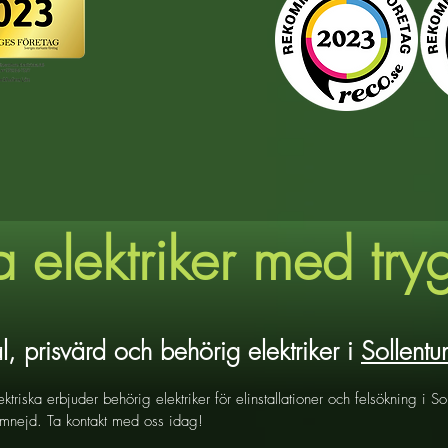
a elektriker med try
l, prisvärd och behörig elektriker i
Sollentu
ktriska erbjuder behörig elektriker för elinstallationer och felsökning i So
nejd. Ta kontakt med oss idag!