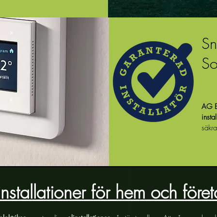
Sn
So
AG E
instal
säkra
installationer för hem och före