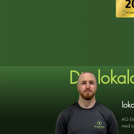
Din lokal
loka
AG Ele
med om