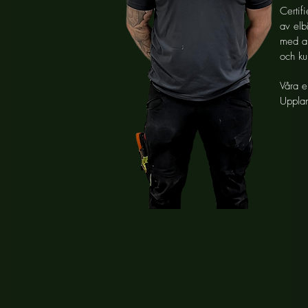
Certifi
av elb
med all
och ku
Våra e
Upplan