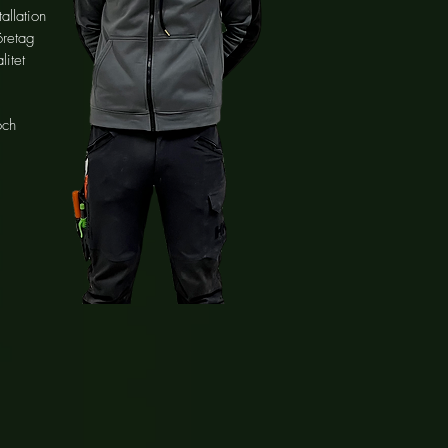
allation
öretag
litet
och