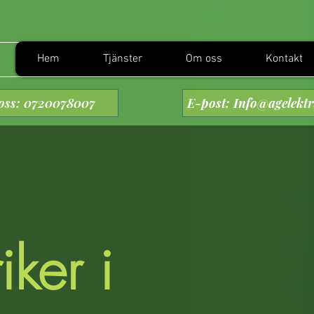
Hem
Tjänster
Om oss
Kontakt
oss: 0720078007
E-post: Info@agelektr
iker i