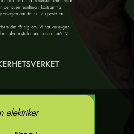
försöka lösa sina elektriska utmaningar i
an det även resultera i kostsamma
ngsbolagen om det skulle uppstå en
arbete det rör sig om. Vi har verktygen,
r själva installationen och efteråt. Vi