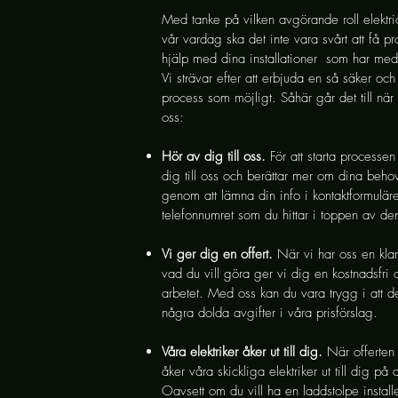
Med tanke på vilken avgörande roll elektric
vår vardag ska det inte vara svårt att få pr
hjälp med dina installationer som har med 
Vi strävar efter att erbjuda en så säker oc
process som möjligt. Såhär går det till när 
oss:
Hör av dig till oss.
För att starta processe
dig till oss och berättar mer om dina beho
genom att lämna din info i kontaktformuläret
telefonnumret som du hittar i toppen av d
Vi ger dig en offert.
När vi har oss en klar
vad du vill göra ger vi dig en kostnadsfri o
arbetet. Med oss kan du vara trygg i att de
några dolda avgifter i våra prisförslag.
Våra elektriker åker ut till dig.
När offerten
åker våra skickliga elektriker ut till dig på
Oavsett om du vill ha en laddstolpe install