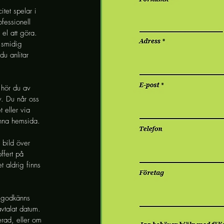
itet spelar i
ofessionell
el att göra.
h smidig
du anlitar
n hör du av
v. Du når oss
 eller via
enna hemsida.
 bild över
ffert på
t aldrig finns
 godkänns
 avtalat datum.
erad, eller om