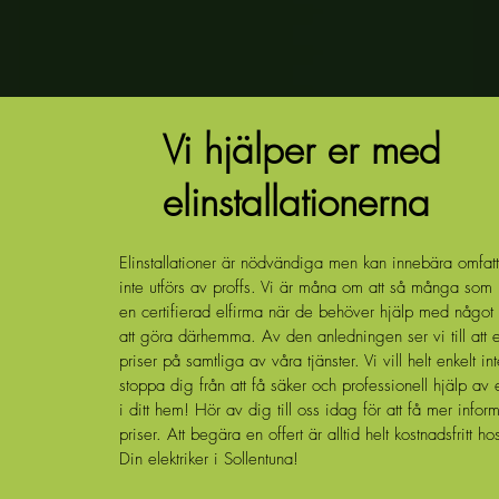
Vi hjälper er med
elinstallationerna
Elinstallationer är nödvändiga men kan innebära omfat
inte utförs av proffs. Vi är måna om att så många som m
en certifierad elfirma när de behöver hjälp med någo
att göra därhemma. Av den anledningen ser vi till att 
priser på samtliga av våra tjänster. Vi vill helt enkelt int
stoppa dig från att få säker och professionell hjälp av 
i ditt hem! Hör av dig till oss idag för att få mer info
priser. Att begära en offert är alltid helt kostnadsfritt ho
Din elektriker i Sollentuna!