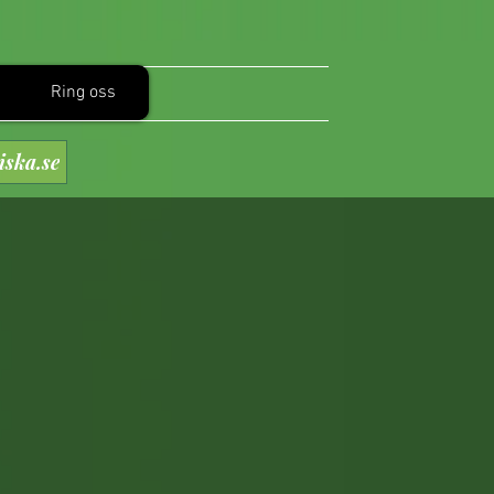
Ring oss
iska.se