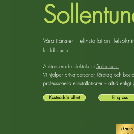
Sollent
Våra tjänster – elinstallation, felsökn
laddboxar
Auktoriserade elektriker i
Sollentuna.
Vi hjälper privatpersoner, företag och bos
professionella elinstallationer – alltid enlig
Kostnadsfri offert
Ring oss