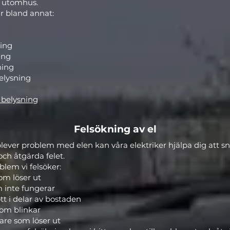
 utomhus.
ar bland annat:
ing
ing
ning
elysning
n belysning
Felsökning av el
ever problem med elen kan våra elektriker hjälpa dig att s
och åtgärda felet.
blem vi felsöker:
om löser ut
 inte fungerar
t i delar av bostaden
som blinkar
tare som löser ut