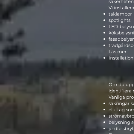
säkerheten
Vi installer
taklampor
spotlights
LED-belysn
köksbelysn
fasadbelys
trädgårdsb
Läs mer:
Installatio
Om du uppl
identifiera 
Vanliga pro
säkringar s
eluttag som
strömavbrot
belysning 
jordfelsbry