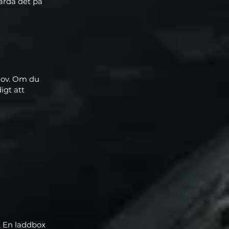
ärda det på
ehov. Om du
igt att
a. En laddbox