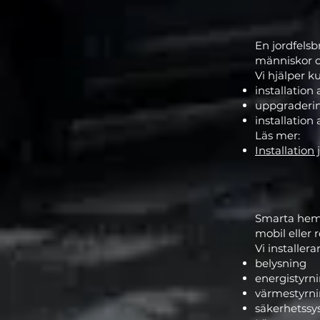
En jordfelsb
människor o
Vi hjälper 
installation 
uppgraderin
installation
Läs mer:
Installation 
Smarta hem g
mobil eller r
Vi installera
belysning
energistyrn
värmestyrn
säkerhetss