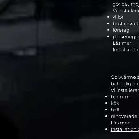
gör det möj
Vi installer
villor
bostadsrätt
företag
parkeringsp
Läs mer:
Installatio
Golvvärme ä
behaglig te
Vi installera
badrum
kök
hall
renoverade 
Läs mer:
Installation