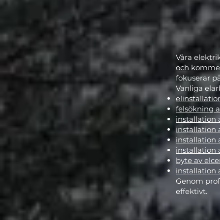
Våra elektri
och kommersi
fokuserar på
Vanliga elar
elinstallatio
felsökning a
installation
installation
installation
installation
byte av elce
installatio
Genom profes
effektivt.