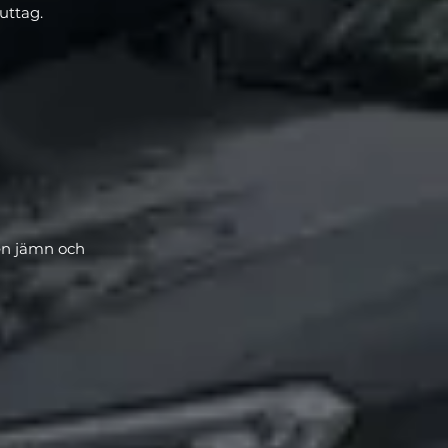
uttag.
en jämn och