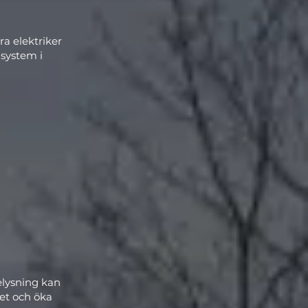
ra elektriker
lsystem i
elysning kan
et och öka