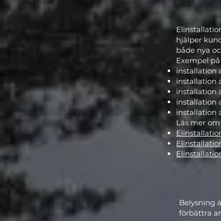
Elinstallati
hjälper kun
både nya och
Exempel på e
installation
installation
installation
installation
installatio
Läs mer om v
Elinstallati
Elinstallati
Elinstallati
Belysning ä
förbättra a