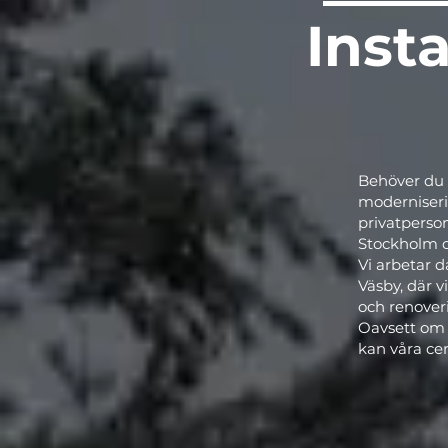
Insta
Behöver du e
moderniseri
privatperson
Stockholm o
Vi arbetar 
Väsby, där v
och renover
Oavsett om d
kan våra cer