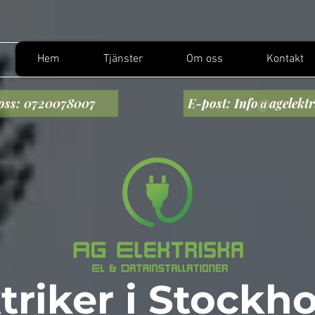
Hem
Tjänster
Om oss
Kontakt
oss: 0720078007
E-post: Info@agelektr
triker i Stockh