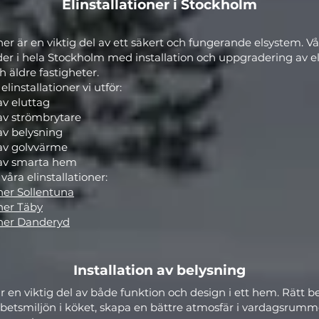
Elinstallationer i Stockholm
oner är en viktig del av ett säkert och fungerande elsystem. Vå
der i hela Stockholm med installation och uppgradering av e
 äldre fastigheter.
linstallationer vi utför:
 av eluttag
 av strömbrytare
 av belysning
 av golvvärme
n av smarta hem
åra elinstallationer:
oner Sollentuna
oner Täby
oner Danderyd
Installation av belysning
r en viktig del av både funktion och design i ett hem. Rätt b
rbetsmiljön i köket, skapa en bättre atmosfär i vardagsrumm