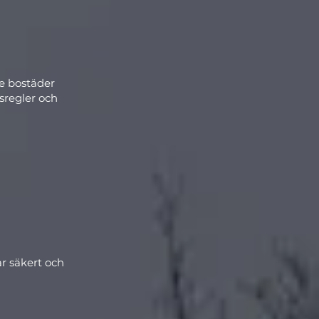
de bostäder
tsregler och
ar säkert och