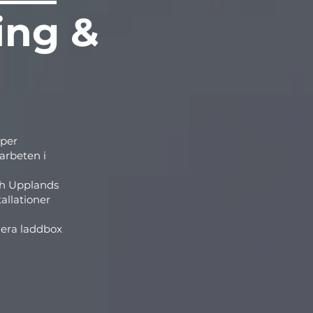
ning &
lper
arbeten i
ch Upplands
tallationer
llera laddbox