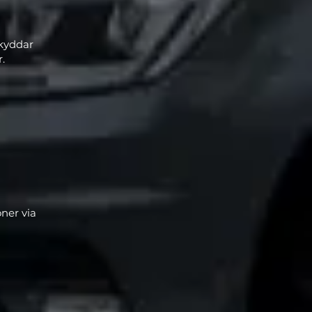
skyddar
.
ner via