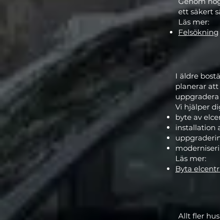
Genom noggr
ett säkert s
Läs mer:
Felsökning
I äldre bos
planerar att
uppgradera 
Vi hjälper d
byte av elce
installation 
uppgraderin
moderniseri
Läs mer:
Byta elcentr
Allt fler h