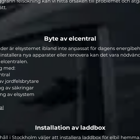
ann felsökning kan vi hitta orsaken till problemet och åtg
ätt.
Byte av elcentral
täder är elsystemet ibland inte anpassat för dagens energib
 installera nya apparater eller renovera kan det vara nödvänd
elcentralen.
ig med:
ntral
av jordfelsbrytare
g av säkringar
ng av elsystem
al
Installation av laddbox
ushåll i Stockholm väljer att installera laddbox för elbil hemm