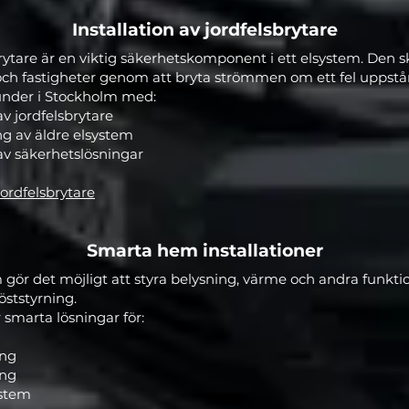
Installation av jordfelsbrytare
rytare är en viktig säkerhetskomponent i ett elsystem. Den 
ch fastigheter genom att bryta strömmen om ett fel uppstår
kunder i Stockholm med:
av jordfelsbrytare
g av äldre elsystem
 av säkerhetslösningar
jordfelsbrytare
Smarta hem installationer
ör det möjligt att styra belysning, värme och andra funktio
öststyrning.
r smarta lösningar för:
ing
ing
ystem