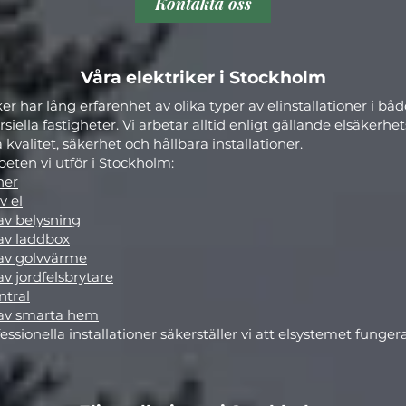
Kontakta oss
Våra elektriker i Stockholm
ker har lång erfarenhet av olika typer av elinstallationer i bå
ella fastigheter. Vi arbetar alltid enligt gällande elsäkerhe
 kvalitet, säkerhet och hållbara installationer.
beten vi utför i Stockholm:
ner
v el
 av belysning
 av laddbox
 av golvvärme
 av jordfelsbrytare
ntral
n av smarta hem
sionella installationer säkerställer vi att elsystemet funger