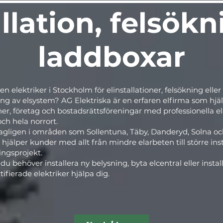
llation, felsök
laddboxar
n elektriker i Stockholm för elinstallationer, felsökning eller
ng av elsystem? AG Elektriska är en erfaren elfirma som hjä
er, företag och bostadsrättsföreningar med professionella el
ch hela norrort.
dagligen i områden som Sollentuna, Täby, Danderyd, Solna o
i hjälper kunder med allt från mindre elarbeten till större ins
ingsprojekt.
u behöver installera ny belysning, byta elcentral eller insta
tifierade elektriker hjälpa dig.