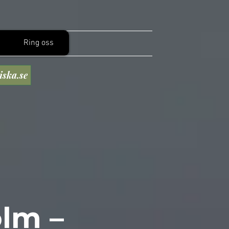
Ring oss
iska.se
olm
–