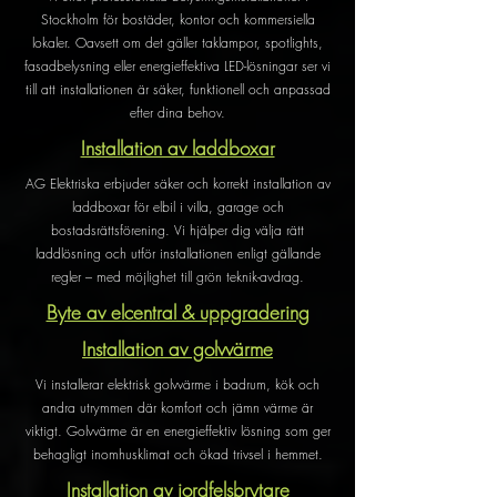
Stockholm för bostäder, kontor och kommersiella
lokaler. Oavsett om det gäller taklampor, spotlights,
fasadbelysning eller energieffektiva LED-lösningar ser vi
till att installationen är säker, funktionell och anpassad
efter dina behov.
Installation av laddboxar
AG Elektriska erbjuder säker och korrekt installation av
laddboxar för elbil i villa, garage och
bostadsrättsförening. Vi hjälper dig välja rätt
laddlösning och utför installationen enligt gällande
regler – med möjlighet till grön teknik-avdrag.
Byte av elcentral & uppgradering
Installation av golvvärme
Vi installerar elektrisk golvvärme i badrum, kök och
andra utrymmen där komfort och jämn värme är
viktigt. Golvvärme är en energieffektiv lösning som ger
behagligt inomhusklimat och ökad trivsel i hemmet.
Installation av jordfelsbrytare