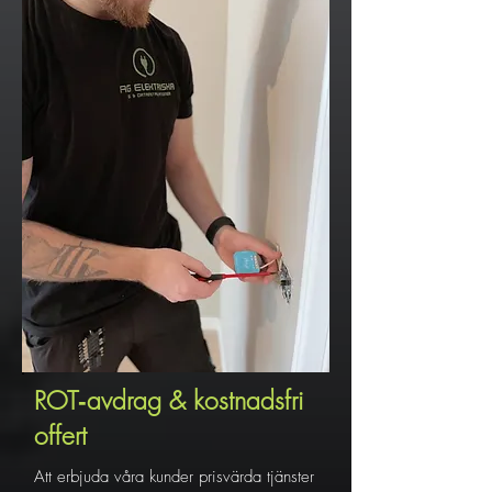
ROT‑avdrag & kostnadsfri
offert
Att erbjuda våra kunder prisvärda tjänster