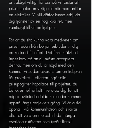
är väldigt viktigt för oss då vi förstår att
priset spelar en viktig roll när man anlitar
en elektriker. Vi vill därför kunna erbjuda
dig tjänster av en hög kvalitet, men
samtidigt till ett rimligt pris.
För att du ska kunna vara medveten om
priset redan från början erbjuder vi dig
en kostnadsfri offert. Det finns självklart
inget krav på att du måste acceptera
denna, men om du är nöjd med den
kommer vi sedan överens om en tidsplan
för projektet. I offerten ingår alla
prisuppgifter kopplade till projektet, du
behöver helt enkelt inte oroa dig för att
några oväntade dolda kostnader kommer
uppstå längs projektets gång. Vi är alltid
öppna i vår kommunikation och strävar
efter att vara en motpol till de många
oseriösa aktörerna som tyvärr finns i