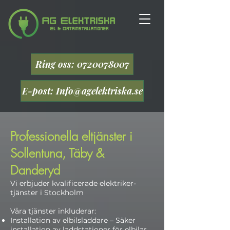
Ring oss: 0720078007
E-post: Info@agelektriska.se
Professionella eltjänster i
Sollentuna, Täby &
Danderyd
Vi erbjuder kvalificerade elektriker-
tjänster i Stockholm
Våra tjänster inkluderar:
Installation av elbilsladdare – Säker
installation av laddstationer för elbilar