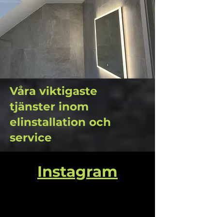
Våra viktigaste
tjänster inom
elinstallation och
service
Instagram