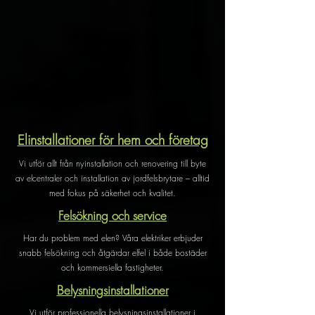
Elinstallationer för hem och företag
Vi utför allt från nyinstallation och renovering till byte
av elcentraler och installation av jordfelsbrytare – alltid
med fokus på säkerhet och kvalitet.
Felsökning och service
Har du problem med elen? Våra elektriker erbjuder
snabb felsökning och åtgärdar elfel i både bostäder
och kommersiella fastigheter.
Belysningsinstallationer
Vi utför professionella belysningsinstallationer i