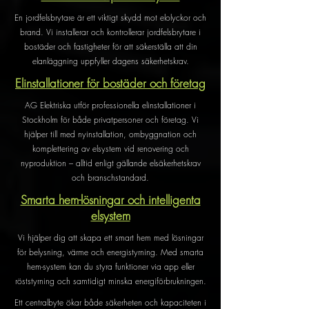
En jordfelsbrytare är ett viktigt skydd mot elolyckor och
brand. Vi installerar och kontrollerar jordfelsbrytare i
bostäder och fastigheter för att säkerställa att din
elanläggning uppfyller dagens säkerhetskrav.
Elinstallationer för bostäder och företag
AG Elektriska utför professionella elinstallationer i
Stockholm för både privatpersoner och företag. Vi
hjälper till med nyinstallation, ombyggnation och
komplettering av elsystem vid renovering och
nyproduktion – alltid enligt gällande elsäkerhetskrav
och branschstandard.
Smarta hem-lösningar och intelligenta
elsystem
Vi hjälper dig att skapa ett smart hem med lösningar
för belysning, värme och energistyrning. Med smarta
hem-system kan du styra funktioner via app eller
röststyrning och samtidigt minska energiförbrukningen.
Ett centralbyte ökar både säkerheten och kapaciteten i