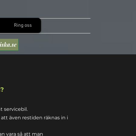
Ring oss
iska.se
n?
 servicebil.
att även restiden räknas in i
an vara så att man