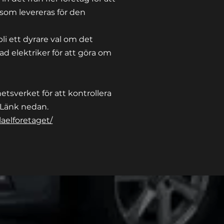
d som
levereras
för den
 bli ett dyrare val om det
rad
elektriker för att göra om
.
hetsverket för att kontrollera
 Länk nedan.
laelforetaget/