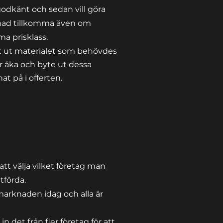
godkänt och sedan vill göra
tnad tillkomma även om
ma prisklass.
lt ut materialet som behövdes
r
åka och byte ut dessa
nat på i offerten.
 att välja vilket företag man
 utförda.
 marknaden idag och alla är
n det från fler företag för att