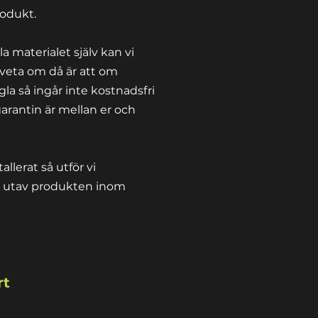
produkt.
la materialet själv kan vi
tt veta om då är att om
la så ingår inte kostnadsfri
arantin är mellan er och
allerat så utför vi
te utav produkten inom
rt