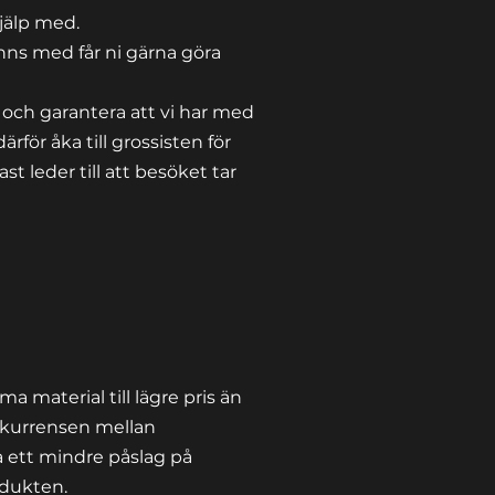
hjälp med.
inns med får ni gärna göra
et och garantera att vi har med
därför åka till grossisten för
ast leder till att besöket tar
a material till lägre pris än
kurrensen
mellan
a ett mindre påslag på
rodukten.