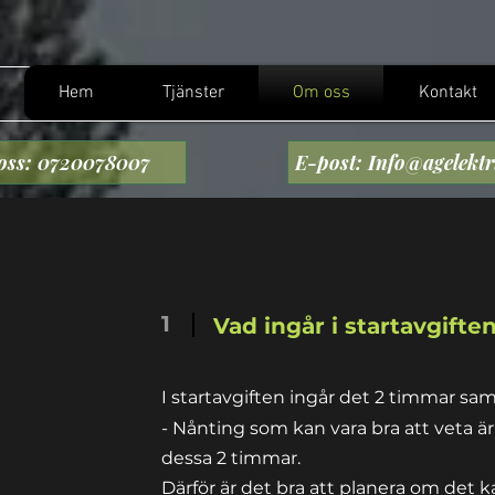
Hem
Tjänster
Om oss
Kontakt
oss: 0720078007
E-post: Info@agelektr
1
Vad ingår i startavgifte
I startavgiften ingår det 2 timmar samt
- Nånting som kan vara bra att veta är 
dessa 2 timmar.
Därför är det bra att planera om det k